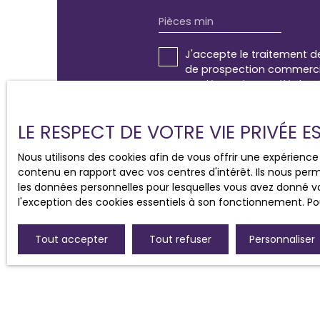
Pièces min
J'accepte le traitement d
de prospection commercial
au démarchage téléphoniqu
www.bloctel.gouv.fr ou par
LE RESPECT DE VOTRE VIE PRIVÉE 
Société Worldline, Service B
Nous utilisons des cookies afin de vous offrir une expérien
Pour en savoir plus sur le
contenu en rapport avec vos centres d'intérêt. Ils nous perm
les données personnelles pour lesquelles vous avez donné vo
l'exception des cookies essentiels à son fonctionnement. Pou
Tout accepter
Tout refuser
Personnaliser