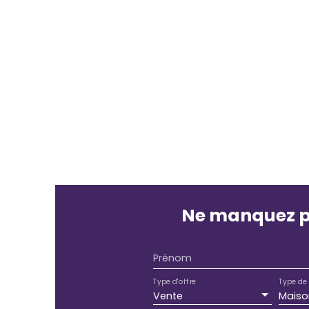
Ne manquez p
Prénom
Type d'offre
Type de 
Vente
Maiso