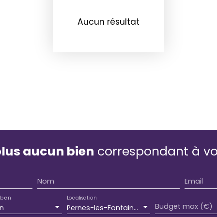
Aucun résultat
lus aucun bien
correspondant à vot
Nom
Email
bien
Localisation
Budget max (€)
n
Pernes-les-Fontaines (84210)