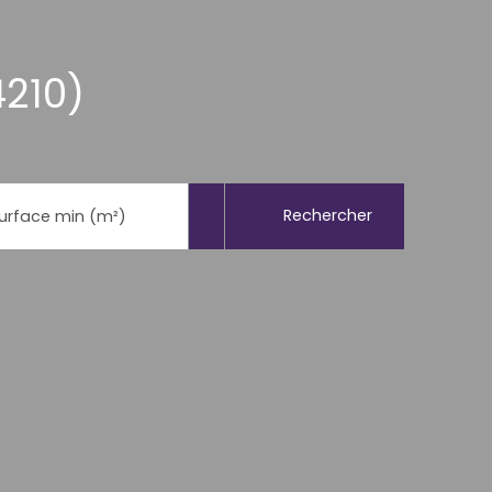
4210)
Rechercher
urface min (m²)