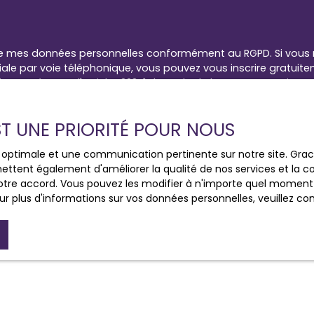
e mes données personnelles conformément au RGPD. Si vous ne
e par voie téléphonique, vous pouvez vous inscrire gratuiteme
e, prévu par l'article L223-1 du code de la consommation, sur
 courrier adressé à :
EST UNE PRIORITÉ POUR NOUS
loctel, CS 61311, 41013 BLOIS CEDEX.
ce optimale et une communication pertinente sur notre site. Gr
 traitement de vos données personnelles, veuillez consulter no
ettent également d'améliorer la qualité de nos services et la con
tre accord. Vous pouvez les modifier à n'importe quel moment via
r plus d'informations sur vos données personnelles, veuillez co
Recevoir des annonces