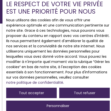
LE RESPECT DE VOTRE VIE PRIVÉE
EST UNE PRIORITÉ POUR NOUS
Nous utilisons des cookies afin de vous offrir une
expérience optimale et une communication pertinente sur
notre site. Grace à ces technologies, nous pouvons vous
proposer du contenu en rapport avec vos centres d'intérêt.
Ils nous permettent également d'améliorer la qualité de
nos services et la convivialité de notre site internet. Nous
Vous souhaitez faire gérer
utiliserons uniquement les données personnelles pour
lesquelles vous avez donné votre accord. Vous pouvez les
votre bien ?
modifier à n'importe quel moment via la rubrique ″Gérer les
Contactez-nous
cookies″ en bas de notre site, à l'exception des cookies
essentiels à son fonctionnement. Pour plus d'informations
sur vos données personnelles, veuillez consulter
notre politique de confidentialité
.
01 44 16 81 71
Paris
Tout accepter
Tout refuser
04 88 60 46 00
Personnaliser