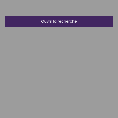
Ouvrir la recherche
Type d'offre
Vente
Type de bien
Maison
Localisation
Beaucaire (30300)
Budget max (€)
Surface min (m²)
Rechercher