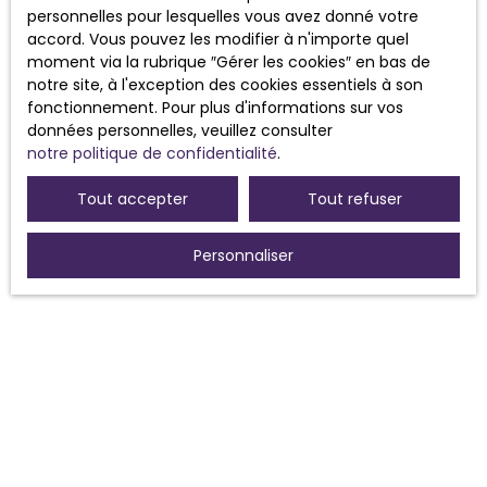
personnelles pour lesquelles vous avez donné votre
Pour en savoir plus sur le traitement de vos
accord. Vous pouvez les modifier à n'importe quel
données personnelles, veuillez consulter
moment via la rubrique ″Gérer les cookies″ en bas de
notre
politique de confidentialité
.
notre site, à l'exception des cookies essentiels à son
fonctionnement. Pour plus d'informations sur vos
données personnelles, veuillez consulter
Recevoir des annonces
notre politique de confidentialité
.
Tout accepter
Tout refuser
Personnaliser
JE RECHERCHE UN BIEN
Vente maison Morières-lès-Avignon (84310)
Vente maison Sorgues (84700)