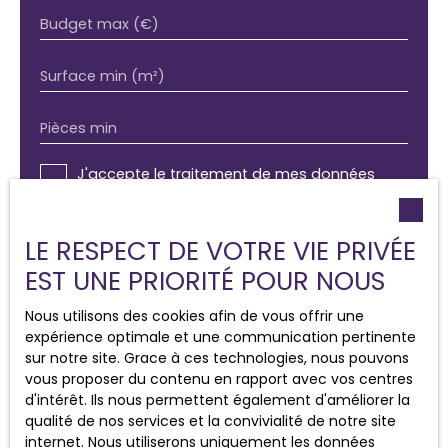
Budget max (€)
Surface min (m²)
Pièces min
J'accepte le traitement de mes données
personnelles conformément au RGPD. Si vous
ne souhaitez pas faire l'objet de prospection
commerciale par voie téléphonique, vous
LE RESPECT DE VOTRE VIE PRIVÉE
pouvez vous inscrire gratuitement sur la liste
EST UNE PRIORITÉ POUR NOUS
d'opposition au démarchage téléphonique,
prévu par l'article L223-1 du code de la
Nous utilisons des cookies afin de vous offrir une
consommation, sur le site Internet
expérience optimale et une communication pertinente
www.bloctel.gouv.fr ou par courrier adressé à
sur notre site. Grace à ces technologies, nous pouvons
:
vous proposer du contenu en rapport avec vos centres
d'intérêt. Ils nous permettent également d'améliorer la
Société Worldline, Service Bloctel, CS 61311,
qualité de nos services et la convivialité de notre site
41013 BLOIS CEDEX.
internet. Nous utiliserons uniquement les données