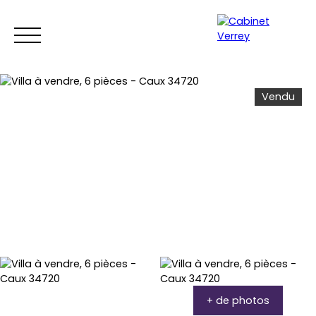
Vendu
ACCUEIL
ACHETER
LOUER
VENDRE
ESTIMEZ VO
Estimation
Espace copropriétaires
+ de photos