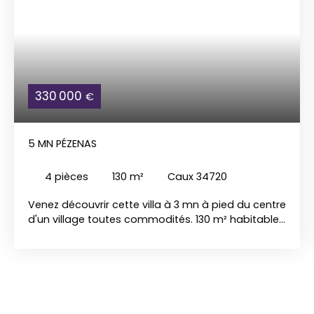
330 000
€
5 MN PÉZENAS
4
pièces
130
m²
Caux 34720
Venez découvrir cette villa à 3 mn à pied du centre
d'un village toutes commodités. 130 m² habitable
sur 510 m² de terrain. Séjour salon 39 m², cuisine
indépendante, 3 chambres dont une en rez de
chaussée avec salle de bain. Garage de 30 m².
Vue dégagée sur la campagne environnante