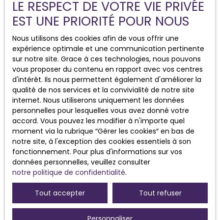
LE RESPECT DE VOTRE VIE PRIVÉE
EST UNE PRIORITÉ POUR NOUS
J'accepte le traitement de mes données
personnelles conformément au RGPD. Si vous
Nous utilisons des cookies afin de vous offrir une
ne souhaitez pas faire l'objet de prospection
expérience optimale et une communication pertinente
commerciale par voie téléphonique, vous
sur notre site. Grace à ces technologies, nous pouvons
pouvez vous inscrire gratuitement sur la liste
vous proposer du contenu en rapport avec vos centres
d'opposition au démarchage téléphonique,
d'intérêt. Ils nous permettent également d'améliorer la
prévu par l'article L223-1 du code de la
qualité de nos services et la convivialité de notre site
consommation, sur le site Internet
internet. Nous utiliserons uniquement les données
www.bloctel.gouv.fr ou par courrier adressé à
personnelles pour lesquelles vous avez donné votre
:
accord. Vous pouvez les modifier à n'importe quel
moment via la rubrique ″Gérer les cookies″ en bas de
Société Worldline, Service Bloctel, CS 61311,
notre site, à l'exception des cookies essentiels à son
41013 BLOIS CEDEX.
fonctionnement. Pour plus d'informations sur vos
données personnelles, veuillez consulter
Pour en savoir plus sur le traitement de vos
notre politique de confidentialité
.
données personnelles, veuillez consulter
notre
politique de confidentialité
.
Tout accepter
Tout refuser
Recevoir des annonces
Personnaliser