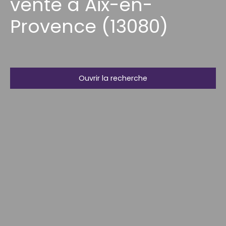
vente à Aix-en-
Provence (13080)
Ouvrir la recherche
Type d'offre
Vente
Type de bien
Appartement
Localisation
Aix-en-Provence (13080)
Budget max (€)