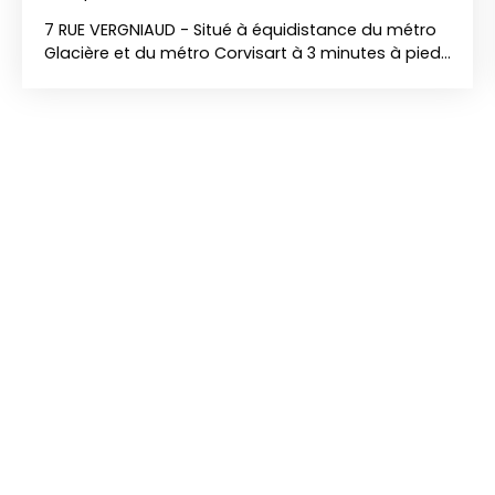
7 RUE VERGNIAUD - Situé à équidistance du métro
Glacière et du métro Corvisart à 3 minutes à pied
et proche du 5 ème arrondissement, venez
découvrir dans un immeuble de bon standing
AVEC ASCENSEUR, ce 2 pièces de 51 m2 LUMINEUX et
TRAVERSANT au 6 ème étage. CALME et disposant
d'une VUE DEGAGEE il se compose d'une entrée,
d'un séjour de 23 m2 avec accès à un balcon de 4
m2 exposé OUEST, d'une cuisine indépendante
semi équipée de 7 m2 (possibilité US), d'1 chambre
de 12 m2 donnant sur Jardin, d'une salle d'eau, de
WC séparés. EAU CHAUDE ET CHAUFFAGE INCLUS
DANS LES CHARGES, Faibles charges 171 euros par
mois, LOGEMENT ECONOME D. Honoraires charges
acquéreurs de 19 350 euros inclus. A visiter
rapidement.