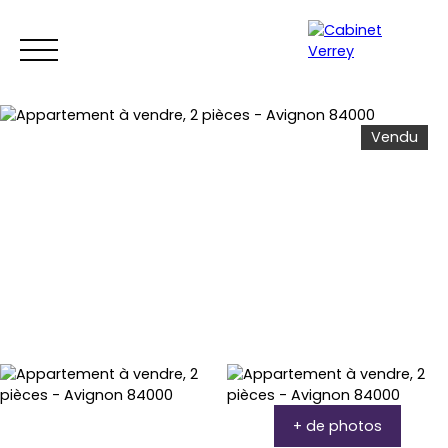
Vendu
ACCUEIL
ACHETER
LOUER
VENDRE
ESTIMEZ VO
Estimation
Espace copropriétaires
+ de photos