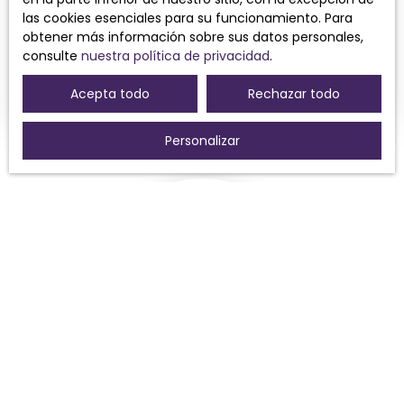
Assistante commerciale
las cookies esenciales para su funcionamiento. Para
obtener más información sobre sus datos personales,
consulte
nuestra política de privacidad
.
+33 7 68 39 97 47
Enviar un correo electrónico
Acepta todo
Rechazar todo
Personalizar