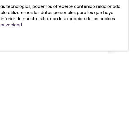
stas tecnologías, podemos ofrecerte contenido relacionado
Solo utilizaremos los datos personales para los que haya
ferior de nuestro sitio, con la excepción de las cookies
 privacidad
.
opiedad de forma gratuita
errey ?
Estimar mi propiedad
opiedad