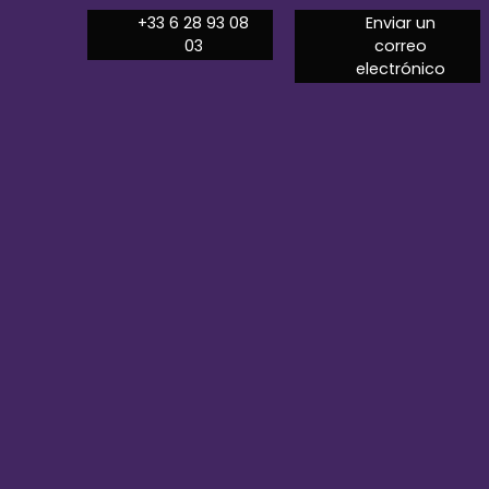
+33 6 28 93 08
Enviar un
03
correo
electrónico