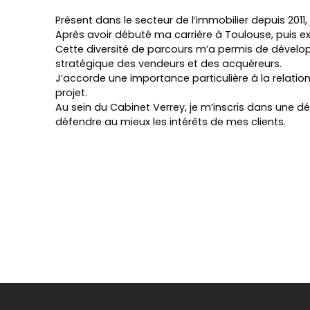
Présent dans le secteur de l’immobilier depuis 2011, 
Après avoir débuté ma carrière à Toulouse, puis ex
Cette diversité de parcours m’a permis de dévelo
stratégique des vendeurs et des acquéreurs.
J’accorde une importance particulière à la relatio
projet.
Au sein du Cabinet Verrey, je m’inscris dans une d
défendre au mieux les intérêts de mes clients.