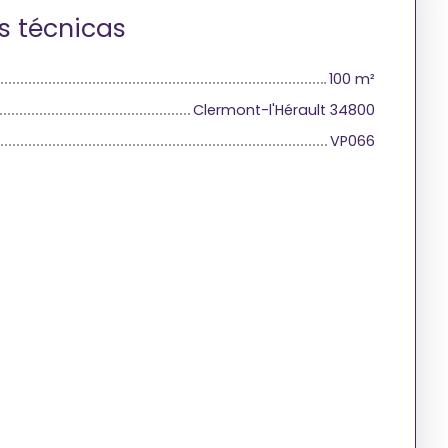
s técnicas
100
m²
Clermont-l'Hérault 34800
VP066