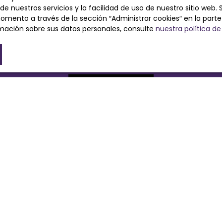
e nuestros servicios y la facilidad de uso de nuestro sitio web. 
o Bloctel
ento a través de la sección ″Administrar cookies″ en la parte in
EX.
mación sobre sus datos personales, consulte
nuestra política de
ción sobre el procesamiento de sus datos personales, consul
Recibir anuncios
SOY PROPIETARIO
Calcule su propiedad