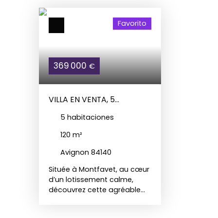
Favorito
369 000
€
VILLA EN VENTA, 5
HABITACIONES - AVIGNON
5
habitaciones
84140
120
m²
Avignon 84140
Située à Montfavet, au cœur
d’un lotissement calme,
découvrez cette agréable
maison familiale d’environ
120 m² en R+1. Au rez-de-