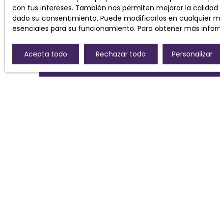
con tus intereses. También nos permiten mejorar la calidad d
Empresa Worldline, Servici
dado su consentimiento. Puede modificarlos en cualquier mom
6, CS 61311, 41013 BLOIS CED
esenciales para su funcionamiento. Para obtener más infor
Para obtener más informa
privacidad
privacy.
Acepta todo
Rechazar todo
Personalizar
ESTOY BUSCANDO UNA PROPIEDAD
Venta casa Morières-lès-Avignon (84310)