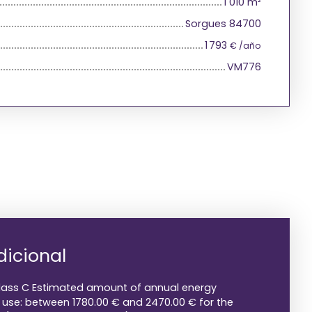
1 010
m²
Sorgues 84700
1 793
€ /año
VM776
dicional
class C Estimated amount of annual energy
 use: between 1780.00 € and 2470.00 € for the