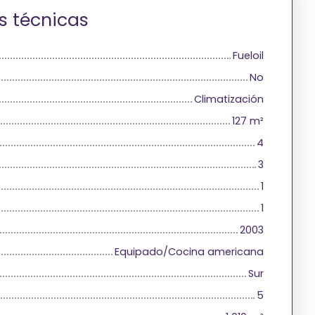
s técnicas
Fueloil
No
Climatización
127
m²
4
3
1
1
2003
Equipado/Cocina americana
Sur
5