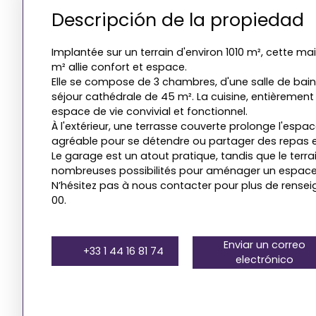
Descripción de la propiedad
Implantée sur un terrain d'environ 1010 m², cette ma
m² allie confort et espace.
Elle se compose de 3 chambres, d'une salle de bains
séjour cathédrale de 45 m². La cuisine, entièremen
espace de vie convivial et fonctionnel.
À l'extérieur, une terrasse couverte prolonge l'espace
agréable pour se détendre ou partager des repas en
Le garage est un atout pratique, tandis que le terrai
nombreuses possibilités pour aménager un espace 
N’hésitez pas à nous contacter pour plus de rense
00.
Enviar un correo
+33 1 44 16 81 74
electrónico