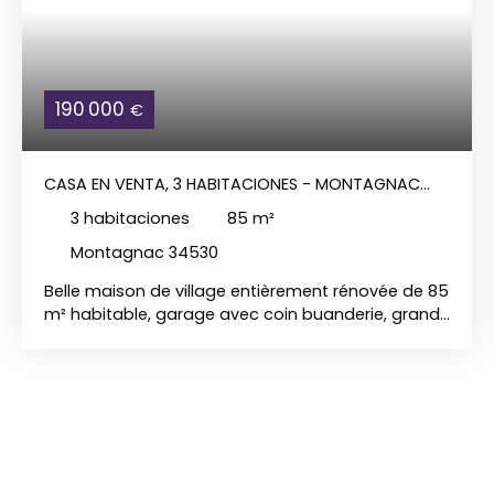
190 000
€
CASA EN VENTA, 3 HABITACIONES - MONTAGNAC
34530
3
habitaciones
85
m²
Montagnac 34530
Belle maison de village entièrement rénovée de 85
m² habitable, garage avec coin buanderie, grande
remise, beau séjour donnant sur terrasse de 25 m²
plein sud, 2 chambres. Aucun travaux à prévoir