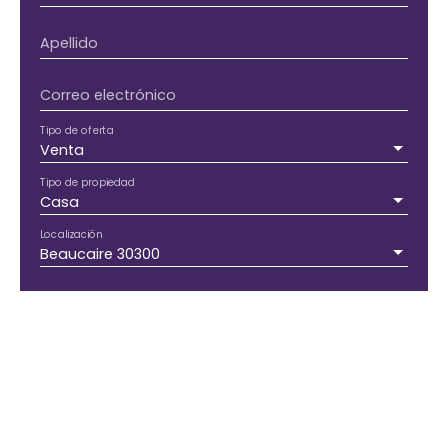
Apellido
Correo electrónico
Tipo de oferta
Venta
Tipo de propiedad
Casa
Localización
Beaucaire 30300
Presupuesto máximo (€)
Área mínima (m²)
Habitaciones min.