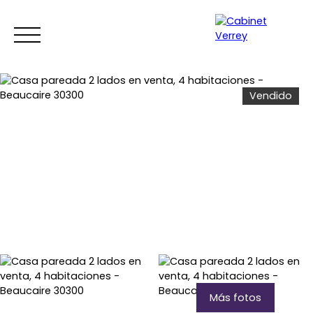
Vendido
INICIO
ACHETER
ALQUILAR
¿POR QUÉ ELEGIRNO
Estimar
Espace copropriétaires
Más fotos