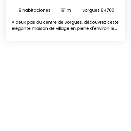
84700
8
habitaciones
191
m²
Sorgues 84700
À deux pas du centre de Sorgues, découvrez cette
élégante maison de village en pierre d'environ 190
m² habitables, alliant le charme de l'ancien et le
confort d'une rénovation soignée. Dès l'entrée, le
ton est donné : volumes généreux, belle hauteur
sous plafond, escalier ancien, tommettes et
matériaux authentiques créent une atmosphère
chaleureuse et raffinée. La maison principale
propose : Une vaste entrée,Un séjour lumineux
d'environ 35 m²,Une cuisine familiale entièrement
équipée de plus de 20 m²,3 chambres dont une
suite parentale avec salle d'eau privative,Un
bureau,Une salle de bains2 WC. À l'extérieur, vous
profiterez d'un agréable jardin arboré d'environ
750 m², véritable écrin de verdure à l'abri des
regards, agrémenté d'une belle piscine 8 x 4 m et
de plusieurs espaces de détente. Un véritable
atout complète l'ensemble : une dépendance