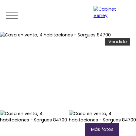
Vendido
INICIO
ACHETER
ALQUILAR
¿POR QUÉ ELEGIRNO
Estimar
Espace copropriétaires
Más fotos