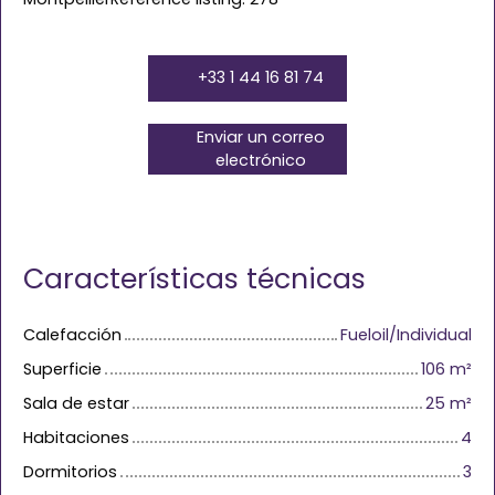
+33 1 44 16 81 74
Enviar un correo
electrónico
Características técnicas
Calefacción
Fueloil/Individual
Superficie
106
m²
Sala de estar
25
m²
Habitaciones
4
Dormitorios
3