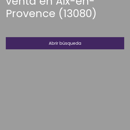
venta en Aix-en-
Provence (13080)
Abrir búsqueda
Tipo de oferta
Venta
Tipo de propiedad
Apartamento
Localización
Aix-en-Provence (13080)
Presupuesto máximo (€)
Área mínima (m²)