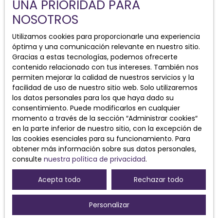
Acepto el procesamiento de mis datos
UNA PRIORIDAD PARA
personales de acuerdo con el RGPD. Si no
NOSOTROS
desea ser objeto de prospección comercial
por teléfono, puede registrarse
Utilizamos cookies para proporcionarle una experiencia
gratuitamente en la lista de oposición a la
óptima y una comunicación relevante en nuestro sitio.
prospección telefónica, prevista en el
Gracias a estas tecnologías, podemos ofrecerte
artículo L223-1 del Código del Consumidor, en
contenido relacionado con tus intereses. También nos
el sitio web www.bloctel.gouv.fr o por correo
permiten mejorar la calidad de nuestros servicios y la
dirigido a:
facilidad de uso de nuestro sitio web. Solo utilizaremos
los datos personales para los que haya dado su
Empresa Worldline, Servicio Bloctel
consentimiento. Puede modificarlos en cualquier
6, CS 61311, 41013 BLOIS CEDEX.
momento a través de la sección ″Administrar cookies″
en la parte inferior de nuestro sitio, con la excepción de
Para obtener más información sobre el
las cookies esenciales para su funcionamiento. Para
procesamiento de sus datos personales,
obtener más información sobre sus datos personales,
consulte nuestra política de privacidad
consulte
nuestra política de privacidad
.
privacy.
Acepta todo
Rechazar todo
Recibir anuncios
Personalizar